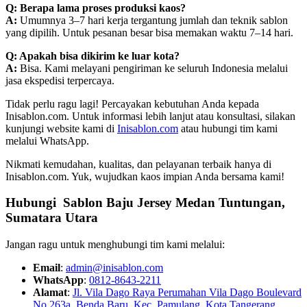
Q: Berapa lama proses produksi kaos?
A:
Umumnya 3–7 hari kerja tergantung jumlah dan teknik sablon
yang dipilih. Untuk pesanan besar bisa memakan waktu 7–14 hari.
Q: Apakah bisa dikirim ke luar kota?
A:
Bisa. Kami melayani pengiriman ke seluruh Indonesia melalui
jasa ekspedisi terpercaya.
Tidak perlu ragu lagi! Percayakan kebutuhan Anda kepada
Inisablon.com. Untuk informasi lebih lanjut atau konsultasi, silakan
kunjungi website kami di
Inisablon.com
atau hubungi tim kami
melalui WhatsApp.
Nikmati kemudahan, kualitas, dan pelayanan terbaik hanya di
Inisablon.com. Yuk, wujudkan kaos impian Anda bersama kami!
Hubungi Sablon Baju Jersey Medan Tuntungan,
Sumatara Utara
Jangan ragu untuk menghubungi tim kami melalui:
Email
:
admin@inisablon.com
WhatsApp
:
0812-8643-2211
Alamat
:
Jl. Vila Dago Raya Perumahan Vila Dago Boulevard
No 263a, Benda Baru, Kec. Pamulang, Kota Tangerang