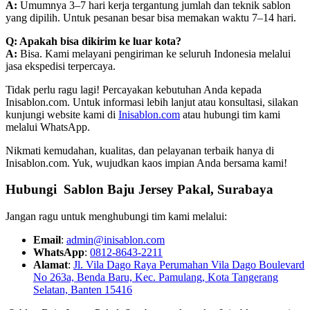
A:
Umumnya 3–7 hari kerja tergantung jumlah dan teknik sablon
yang dipilih. Untuk pesanan besar bisa memakan waktu 7–14 hari.
Q: Apakah bisa dikirim ke luar kota?
A:
Bisa. Kami melayani pengiriman ke seluruh Indonesia melalui
jasa ekspedisi terpercaya.
Tidak perlu ragu lagi! Percayakan kebutuhan Anda kepada
Inisablon.com. Untuk informasi lebih lanjut atau konsultasi, silakan
kunjungi website kami di
Inisablon.com
atau hubungi tim kami
melalui WhatsApp.
Nikmati kemudahan, kualitas, dan pelayanan terbaik hanya di
Inisablon.com. Yuk, wujudkan kaos impian Anda bersama kami!
Hubungi Sablon Baju Jersey Pakal, Surabaya
Jangan ragu untuk menghubungi tim kami melalui:
Email
:
admin@inisablon.com
WhatsApp
:
0812-8643-2211
Alamat
:
Jl. Vila Dago Raya Perumahan Vila Dago Boulevard
No 263a, Benda Baru, Kec. Pamulang, Kota Tangerang
Selatan, Banten 15416