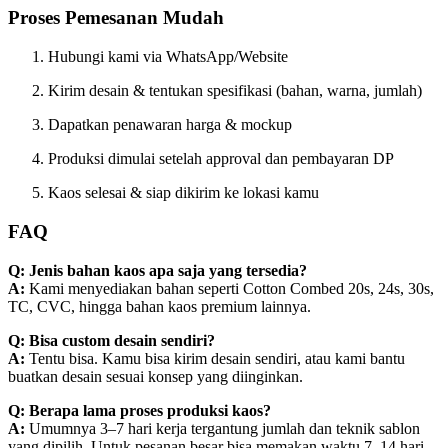
Proses Pemesanan Mudah
Hubungi kami via WhatsApp/Website
Kirim desain & tentukan spesifikasi (bahan, warna, jumlah)
Dapatkan penawaran harga & mockup
Produksi dimulai setelah approval dan pembayaran DP
Kaos selesai & siap dikirim ke lokasi kamu
FAQ
Q: Jenis bahan kaos apa saja yang tersedia?
A:
Kami menyediakan bahan seperti Cotton Combed 20s, 24s, 30s,
TC, CVC, hingga bahan kaos premium lainnya.
Q: Bisa custom desain sendiri?
A:
Tentu bisa. Kamu bisa kirim desain sendiri, atau kami bantu
buatkan desain sesuai konsep yang diinginkan.
Q: Berapa lama proses produksi kaos?
A:
Umumnya 3–7 hari kerja tergantung jumlah dan teknik sablon
yang dipilih. Untuk pesanan besar bisa memakan waktu 7–14 hari.