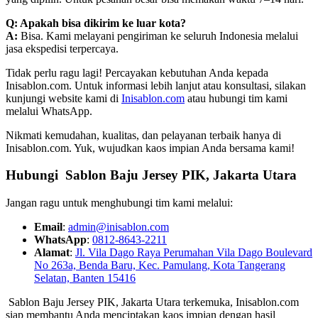
Q: Apakah bisa dikirim ke luar kota?
A:
Bisa. Kami melayani pengiriman ke seluruh Indonesia melalui
jasa ekspedisi terpercaya.
Tidak perlu ragu lagi! Percayakan kebutuhan Anda kepada
Inisablon.com. Untuk informasi lebih lanjut atau konsultasi, silakan
kunjungi website kami di
Inisablon.com
atau hubungi tim kami
melalui WhatsApp.
Nikmati kemudahan, kualitas, dan pelayanan terbaik hanya di
Inisablon.com. Yuk, wujudkan kaos impian Anda bersama kami!
Hubungi Sablon Baju Jersey
PIK, Jakarta Utara
Jangan ragu untuk menghubungi tim kami melalui:
Email
:
admin@inisablon.com
WhatsApp
:
0812-8643-2211
Alamat
:
Jl. Vila Dago Raya Perumahan Vila Dago Boulevard
No 263a, Benda Baru, Kec. Pamulang, Kota Tangerang
Selatan, Banten 15416
Sablon Baju Jersey PIK, Jakarta Utara terkemuka, Inisablon.com
siap membantu Anda menciptakan kaos impian dengan hasil