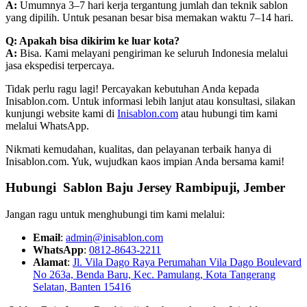
A:
Umumnya 3–7 hari kerja tergantung jumlah dan teknik sablon
yang dipilih. Untuk pesanan besar bisa memakan waktu 7–14 hari.
Q: Apakah bisa dikirim ke luar kota?
A:
Bisa. Kami melayani pengiriman ke seluruh Indonesia melalui
jasa ekspedisi terpercaya.
Tidak perlu ragu lagi! Percayakan kebutuhan Anda kepada
Inisablon.com. Untuk informasi lebih lanjut atau konsultasi, silakan
kunjungi website kami di
Inisablon.com
atau hubungi tim kami
melalui WhatsApp.
Nikmati kemudahan, kualitas, dan pelayanan terbaik hanya di
Inisablon.com. Yuk, wujudkan kaos impian Anda bersama kami!
Hubungi Sablon Baju Jersey Rambipuji, Jember
Jangan ragu untuk menghubungi tim kami melalui:
Email
:
admin@inisablon.com
WhatsApp
:
0812-8643-2211
Alamat
:
Jl. Vila Dago Raya Perumahan Vila Dago Boulevard
No 263a, Benda Baru, Kec. Pamulang, Kota Tangerang
Selatan, Banten 15416