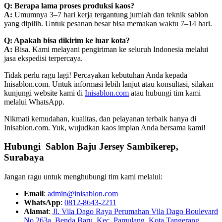
Q: Berapa lama proses produksi kaos?
A:
Umumnya 3–7 hari kerja tergantung jumlah dan teknik sablon
yang dipilih. Untuk pesanan besar bisa memakan waktu 7–14 hari.
Q: Apakah bisa dikirim ke luar kota?
A:
Bisa. Kami melayani pengiriman ke seluruh Indonesia melalui
jasa ekspedisi terpercaya.
Tidak perlu ragu lagi! Percayakan kebutuhan Anda kepada
Inisablon.com. Untuk informasi lebih lanjut atau konsultasi, silakan
kunjungi website kami di
Inisablon.com
atau hubungi tim kami
melalui WhatsApp.
Nikmati kemudahan, kualitas, dan pelayanan terbaik hanya di
Inisablon.com. Yuk, wujudkan kaos impian Anda bersama kami!
Hubungi Sablon Baju Jersey Sambikerep,
Surabaya
Jangan ragu untuk menghubungi tim kami melalui:
Email
:
admin@inisablon.com
WhatsApp
:
0812-8643-2211
Alamat
:
Jl. Vila Dago Raya Perumahan Vila Dago Boulevard
No 263a, Benda Baru, Kec. Pamulang, Kota Tangerang