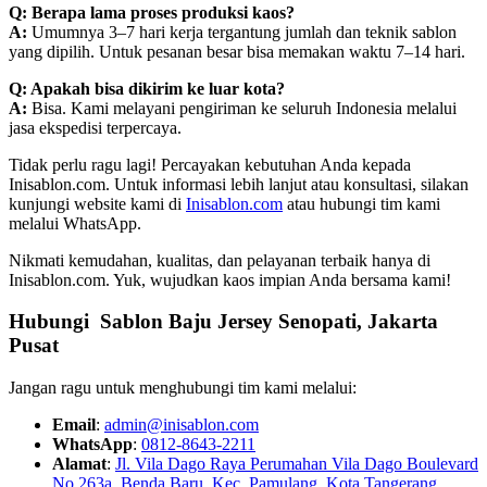
Q: Berapa lama proses produksi kaos?
A:
Umumnya 3–7 hari kerja tergantung jumlah dan teknik sablon
yang dipilih. Untuk pesanan besar bisa memakan waktu 7–14 hari.
Q: Apakah bisa dikirim ke luar kota?
A:
Bisa. Kami melayani pengiriman ke seluruh Indonesia melalui
jasa ekspedisi terpercaya.
Tidak perlu ragu lagi! Percayakan kebutuhan Anda kepada
Inisablon.com. Untuk informasi lebih lanjut atau konsultasi, silakan
kunjungi website kami di
Inisablon.com
atau hubungi tim kami
melalui WhatsApp.
Nikmati kemudahan, kualitas, dan pelayanan terbaik hanya di
Inisablon.com. Yuk, wujudkan kaos impian Anda bersama kami!
Hubungi Sablon Baju Jersey
Senopati, Jakarta
Pusat
Jangan ragu untuk menghubungi tim kami melalui:
Email
:
admin@inisablon.com
WhatsApp
:
0812-8643-2211
Alamat
:
Jl. Vila Dago Raya Perumahan Vila Dago Boulevard
No 263a, Benda Baru, Kec. Pamulang, Kota Tangerang