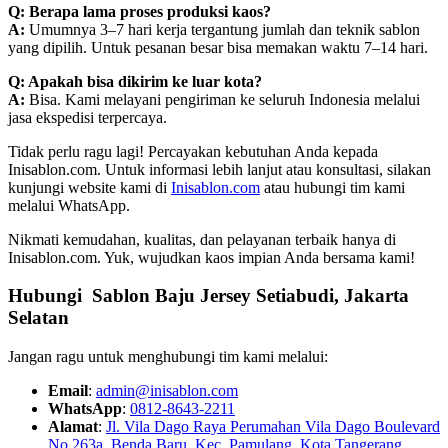
Q: Berapa lama proses produksi kaos?
A:
Umumnya 3–7 hari kerja tergantung jumlah dan teknik sablon
yang dipilih. Untuk pesanan besar bisa memakan waktu 7–14 hari.
Q: Apakah bisa dikirim ke luar kota?
A:
Bisa. Kami melayani pengiriman ke seluruh Indonesia melalui
jasa ekspedisi terpercaya.
Tidak perlu ragu lagi! Percayakan kebutuhan Anda kepada
Inisablon.com. Untuk informasi lebih lanjut atau konsultasi, silakan
kunjungi website kami di
Inisablon.com
atau hubungi tim kami
melalui WhatsApp.
Nikmati kemudahan, kualitas, dan pelayanan terbaik hanya di
Inisablon.com. Yuk, wujudkan kaos impian Anda bersama kami!
Hubungi Sablon Baju Jersey
Setiabudi, Jakarta
Selatan
Jangan ragu untuk menghubungi tim kami melalui:
Email
:
admin@inisablon.com
WhatsApp
:
0812-8643-2211
Alamat
:
Jl. Vila Dago Raya Perumahan Vila Dago Boulevard
No 263a, Benda Baru, Kec. Pamulang, Kota Tangerang