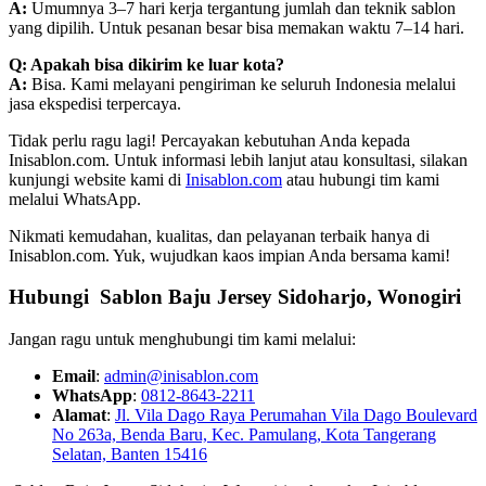
A:
Umumnya 3–7 hari kerja tergantung jumlah dan teknik sablon
yang dipilih. Untuk pesanan besar bisa memakan waktu 7–14 hari.
Q: Apakah bisa dikirim ke luar kota?
A:
Bisa. Kami melayani pengiriman ke seluruh Indonesia melalui
jasa ekspedisi terpercaya.
Tidak perlu ragu lagi! Percayakan kebutuhan Anda kepada
Inisablon.com. Untuk informasi lebih lanjut atau konsultasi, silakan
kunjungi website kami di
Inisablon.com
atau hubungi tim kami
melalui WhatsApp.
Nikmati kemudahan, kualitas, dan pelayanan terbaik hanya di
Inisablon.com. Yuk, wujudkan kaos impian Anda bersama kami!
Hubungi Sablon Baju Jersey Sidoharjo, Wonogiri
Jangan ragu untuk menghubungi tim kami melalui:
Email
:
admin@inisablon.com
WhatsApp
:
0812-8643-2211
Alamat
:
Jl. Vila Dago Raya Perumahan Vila Dago Boulevard
No 263a, Benda Baru, Kec. Pamulang, Kota Tangerang
Selatan, Banten 15416