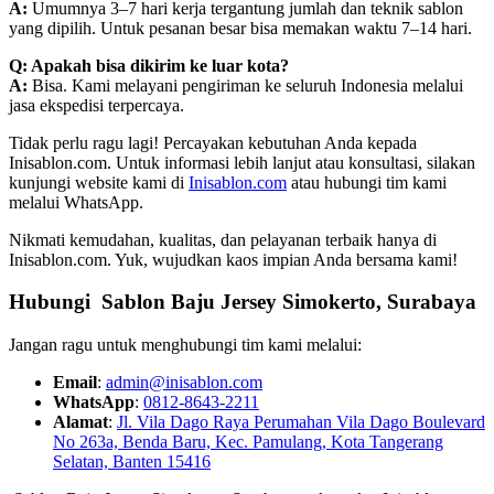
A:
Umumnya 3–7 hari kerja tergantung jumlah dan teknik sablon
yang dipilih. Untuk pesanan besar bisa memakan waktu 7–14 hari.
Q: Apakah bisa dikirim ke luar kota?
A:
Bisa. Kami melayani pengiriman ke seluruh Indonesia melalui
jasa ekspedisi terpercaya.
Tidak perlu ragu lagi! Percayakan kebutuhan Anda kepada
Inisablon.com. Untuk informasi lebih lanjut atau konsultasi, silakan
kunjungi website kami di
Inisablon.com
atau hubungi tim kami
melalui WhatsApp.
Nikmati kemudahan, kualitas, dan pelayanan terbaik hanya di
Inisablon.com. Yuk, wujudkan kaos impian Anda bersama kami!
Hubungi Sablon Baju Jersey Simokerto, Surabaya
Jangan ragu untuk menghubungi tim kami melalui:
Email
:
admin@inisablon.com
WhatsApp
:
0812-8643-2211
Alamat
:
Jl. Vila Dago Raya Perumahan Vila Dago Boulevard
No 263a, Benda Baru, Kec. Pamulang, Kota Tangerang
Selatan, Banten 15416