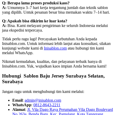
Q: Berapa lama proses produksi kaos?
A:
Umumnya 3–7 hari kerja tergantung jumlah dan teknik sablon
yang dipilih. Untuk pesanan besar bisa memakan waktu 7–14 hari.
Q: Apakah bisa dikirim ke luar kota?
A:
Bisa. Kami melayani pengiriman ke seluruh Indonesia melalui
jasa ekspedisi terpercaya.
Tidak perlu ragu lagi! Percayakan kebutuhan Anda kepada
Inisablon.com. Untuk informasi lebih lanjut atau konsultasi, silakan
kunjungi website kami di
Inisablon.com
atau hubungi tim kami
melalui WhatsApp.
Nikmati kemudahan, kualitas, dan pelayanan terbaik hanya di
Inisablon.com. Yuk, wujudkan kaos impian Anda bersama kami!
Hubungi Sablon Baju Jersey Surabaya Selatan,
Surabaya
Jangan ragu untuk menghubungi tim kami melalui:
Email
:
admin@inisablon.com
WhatsApp
:
0812-8643-2211
Alamat
:
Jl. Vila Dago Raya Perumahan Vila Dago Boulevard
No 263a, Benda Baru, Kec. Pamulang, Kota Tangerang