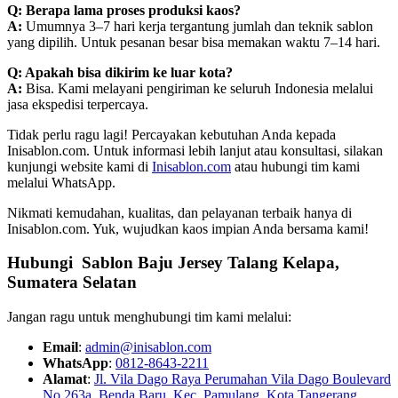
Q: Berapa lama proses produksi kaos?
A:
Umumnya 3–7 hari kerja tergantung jumlah dan teknik sablon
yang dipilih. Untuk pesanan besar bisa memakan waktu 7–14 hari.
Q: Apakah bisa dikirim ke luar kota?
A:
Bisa. Kami melayani pengiriman ke seluruh Indonesia melalui
jasa ekspedisi terpercaya.
Tidak perlu ragu lagi! Percayakan kebutuhan Anda kepada
Inisablon.com. Untuk informasi lebih lanjut atau konsultasi, silakan
kunjungi website kami di
Inisablon.com
atau hubungi tim kami
melalui WhatsApp.
Nikmati kemudahan, kualitas, dan pelayanan terbaik hanya di
Inisablon.com. Yuk, wujudkan kaos impian Anda bersama kami!
Hubungi Sablon Baju Jersey Talang Kelapa,
Sumatera Selatan
Jangan ragu untuk menghubungi tim kami melalui:
Email
:
admin@inisablon.com
WhatsApp
:
0812-8643-2211
Alamat
:
Jl. Vila Dago Raya Perumahan Vila Dago Boulevard
No 263a, Benda Baru, Kec. Pamulang, Kota Tangerang