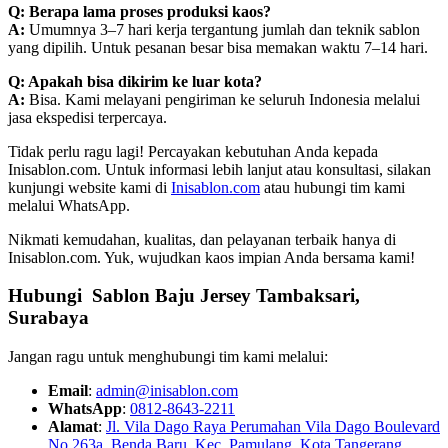
Q: Berapa lama proses produksi kaos?
A:
Umumnya 3–7 hari kerja tergantung jumlah dan teknik sablon
yang dipilih. Untuk pesanan besar bisa memakan waktu 7–14 hari.
Q: Apakah bisa dikirim ke luar kota?
A:
Bisa. Kami melayani pengiriman ke seluruh Indonesia melalui
jasa ekspedisi terpercaya.
Tidak perlu ragu lagi! Percayakan kebutuhan Anda kepada
Inisablon.com. Untuk informasi lebih lanjut atau konsultasi, silakan
kunjungi website kami di
Inisablon.com
atau hubungi tim kami
melalui WhatsApp.
Nikmati kemudahan, kualitas, dan pelayanan terbaik hanya di
Inisablon.com. Yuk, wujudkan kaos impian Anda bersama kami!
Hubungi Sablon Baju Jersey Tambaksari,
Surabaya
Jangan ragu untuk menghubungi tim kami melalui:
Email
:
admin@inisablon.com
WhatsApp
:
0812-8643-2211
Alamat
:
Jl. Vila Dago Raya Perumahan Vila Dago Boulevard
No 263a, Benda Baru, Kec. Pamulang, Kota Tangerang