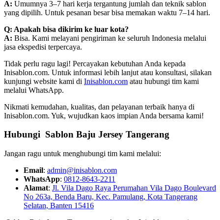
A:
Umumnya 3–7 hari kerja tergantung jumlah dan teknik sablon
yang dipilih. Untuk pesanan besar bisa memakan waktu 7–14 hari.
Q: Apakah bisa dikirim ke luar kota?
A:
Bisa. Kami melayani pengiriman ke seluruh Indonesia melalui
jasa ekspedisi terpercaya.
Tidak perlu ragu lagi! Percayakan kebutuhan Anda kepada
Inisablon.com. Untuk informasi lebih lanjut atau konsultasi, silakan
kunjungi website kami di
Inisablon.com
atau hubungi tim kami
melalui WhatsApp.
Nikmati kemudahan, kualitas, dan pelayanan terbaik hanya di
Inisablon.com. Yuk, wujudkan kaos impian Anda bersama kami!
Hubungi Sablon Baju Jersey Tangerang
Jangan ragu untuk menghubungi tim kami melalui:
Email
:
admin@inisablon.com
WhatsApp
:
0812-8643-2211
Alamat
:
Jl. Vila Dago Raya Perumahan Vila Dago Boulevard
No 263a, Benda Baru, Kec. Pamulang, Kota Tangerang
Selatan, Banten 15416