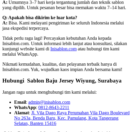
A:
Umumnya 3–7 hari kerja tergantung jumlah dan teknik sablon
yang dipilih. Untuk pesanan besar bisa memakan waktu 7–14 hari.
Q: Apakah bisa dikirim ke luar kota?
A:
Bisa. Kami melayani pengiriman ke seluruh Indonesia melalui
jasa ekspedisi terpercaya.
Tidak perlu ragu lagi! Percayakan kebutuhan Anda kepada
Inisablon.com. Untuk informasi lebih lanjut atau konsultasi, silakan
kunjungi website kami di
Inisablon.com
atau hubungi tim kami
melalui WhatsApp.
Nikmati kemudahan, kualitas, dan pelayanan terbaik hanya di
Inisablon.com. Yuk, wujudkan kaos impian Anda bersama kami!
Hubungi Sablon Baju Jersey Wiyung, Surabaya
Jangan ragu untuk menghubungi tim kami melalui:
Email
:
admin@inisablon.com
WhatsApp
:
0812-8643-2211
Alamat
:
Jl. Vila Dago Raya Perumahan Vila Dago Boulevard
No 263a, Benda Baru, Kec. Pamulang, Kota Tangerang
Selatan, Banten 15416