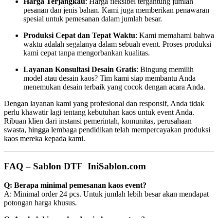
Harga Terjangkau
: Harga fleksibel tergantung jumlah
pesanan dan jenis bahan. Kami juga memberikan penawaran
spesial untuk pemesanan dalam jumlah besar.
Produksi Cepat dan Tepat Waktu
: Kami memahami bahwa
waktu adalah segalanya dalam sebuah event. Proses produksi
kami cepat tanpa mengorbankan kualitas.
Layanan Konsultasi Desain Gratis
: Bingung memilih
model atau desain kaos? Tim kami siap membantu Anda
menemukan desain terbaik yang cocok dengan acara Anda.
Dengan layanan kami yang profesional dan responsif, Anda tidak
perlu khawatir lagi tentang kebutuhan kaos untuk event Anda.
Ribuan klien dari instansi pemerintah, komunitas, perusahaan
swasta, hingga lembaga pendidikan telah mempercayakan produksi
kaos mereka kepada kami.
FAQ – Sablon DTF IniSablon.com
Q: Berapa minimal pemesanan kaos event?
A: Minimal order 24 pcs. Untuk jumlah lebih besar akan mendapat
potongan harga khusus.