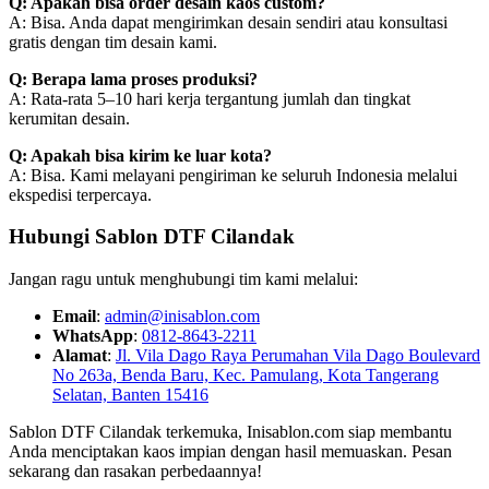
Q: Apakah bisa order desain kaos custom?
A: Bisa. Anda dapat mengirimkan desain sendiri atau konsultasi
gratis dengan tim desain kami.
Q: Berapa lama proses produksi?
A: Rata-rata 5–10 hari kerja tergantung jumlah dan tingkat
kerumitan desain.
Q: Apakah bisa kirim ke luar kota?
A: Bisa. Kami melayani pengiriman ke seluruh Indonesia melalui
ekspedisi terpercaya.
Hubungi Sablon DTF Cilandak
Jangan ragu untuk menghubungi tim kami melalui:
Email
:
admin@inisablon.com
WhatsApp
:
0812-8643-2211
Alamat
:
Jl. Vila Dago Raya Perumahan Vila Dago Boulevard
No 263a, Benda Baru, Kec. Pamulang, Kota Tangerang
Selatan, Banten 15416
Sablon DTF Cilandak terkemuka, Inisablon.com siap membantu
Anda menciptakan kaos impian dengan hasil memuaskan. Pesan
sekarang dan rasakan perbedaannya!