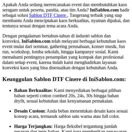
Apakah Anda sedang merencanakan event dan membutuhkan kaos
seragam untuk peserta, panitia, atau tim Anda?
IniSablon.com
hadir
sebagai solusi
Sablon DTF Cinere
, Tangerang terbaik yang siap
membantu Anda menciptakan kaos berkualitas, nyaman dipakai, dan
tentunya sesuai dengan tema acara Anda.
Dengan pengalaman bertahun-tahun di industri sablon dan
konveksi,
IniSablon.com
telah melayani berbagai kebutuhan kaos
event mulai dari seminar, gathering perusahaan, konser musik, fun
run, workshop, lomba sekolah, hingga kampanye sosial. Kami
memahami pentingnya penampilan yang kompak dan profesional
dalam setiap event, karena itulah kami menghadirkan layanan
konveksi kaos yang bisa disesuaikan dengan kebutuhan Anda.
Keunggulan Sablon DTF Cinere di IniSablon.com:
Bahan Berkualitas
: Kami menyediakan berbagai pilihan
bahan seperti cotton combed 20s, 24s, 30s hingga bahan
dryfit, sesuai kebutuhan dan kenyamanan pemakaian.
Desain Custom
: Anda bebas menentukan desain kaos sesuai
konsep acara, termasuk sablon satu warna atau full color.
Harga Terjangkau
: Harga fleksibel tergantung jumlah
pesanan dan jenis bahan. Kami juga memberikan penawaran