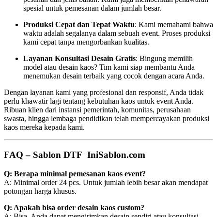
spesial untuk pemesanan dalam jumlah besar.
Produksi Cepat dan Tepat Waktu
: Kami memahami bahwa
waktu adalah segalanya dalam sebuah event. Proses produksi
kami cepat tanpa mengorbankan kualitas.
Layanan Konsultasi Desain Gratis
: Bingung memilih
model atau desain kaos? Tim kami siap membantu Anda
menemukan desain terbaik yang cocok dengan acara Anda.
Dengan layanan kami yang profesional dan responsif, Anda tidak
perlu khawatir lagi tentang kebutuhan kaos untuk event Anda.
Ribuan klien dari instansi pemerintah, komunitas, perusahaan
swasta, hingga lembaga pendidikan telah mempercayakan produksi
kaos mereka kepada kami.
FAQ – Sablon DTF IniSablon.com
Q: Berapa minimal pemesanan kaos event?
A: Minimal order 24 pcs. Untuk jumlah lebih besar akan mendapat
potongan harga khusus.
Q: Apakah bisa order desain kaos custom?
A: Bisa. Anda dapat mengirimkan desain sendiri atau konsultasi