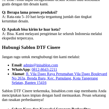
gratis dengan tim desain kami.
Q: Berapa lama proses produksi?
A: Rata-rata 5–10 hari kerja tergantung jumlah dan tingkat
kerumitan desain.
Q: Apakah bisa kirim ke luar kota?
A: Bisa. Kami melayani pengiriman ke seluruh Indonesia melalui
ekspedisi terpercaya.
Hubungi Sablon DTF Cinere
Jangan ragu untuk menghubungi tim kami melalui:
Email
:
admin@inisablon.com
WhatsApp
:
0812-8643-2211
Alamat
:
Jl. Vila Dago Raya Perumahan Vila Dago Boulevard
No 263a, Benda Baru, Kec. Pamulang, Kota Tangerang
Selatan, Banten 15416
Sablon DTF Cinere terkemuka, Inisablon.com siap membantu Anda
menciptakan kaos impian dengan hasil memuaskan. Pesan sekarang
dan rasakan perbedaannya!