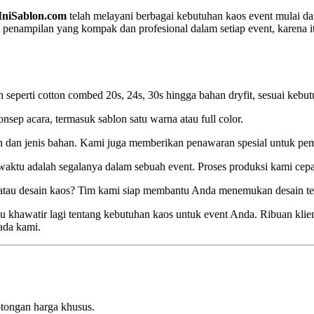
IniSablon.com
telah melayani berbagai kebutuhan kaos event mulai dar
enampilan yang kompak dan profesional dalam setiap event, karena i
 seperti cotton combed 20s, 24s, 30s hingga bahan dryfit, sesuai ke
sep acara, termasuk sablon satu warna atau full color.
an dan jenis bahan. Kami juga memberikan penawaran spesial untuk pe
tu adalah segalanya dalam sebuah event. Proses produksi kami cepa
atau desain kaos? Tim kami siap membantu Anda menemukan desain te
u khawatir lagi tentang kebutuhan kaos untuk event Anda. Ribuan klien
ada kami.
otongan harga khusus.