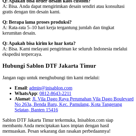
Q: Apakah bisa order desain kaos custom?
A: Bisa. Anda dapat mengirimkan desain sendiri atau konsultasi
gratis dengan tim desain kami.
Q: Berapa lama proses produksi?
A: Rata-rata 5–10 hari kerja tergantung jumlah dan tingkat
kerumitan desain.
Q: Apakah bisa kirim ke luar kota?
A: Bisa. Kami melayani pengiriman ke seluruh Indonesia melalui
ekspedisi terpercaya.
Hubungi Sablon DTF Jakarta Timur
Jangan ragu untuk menghubungi tim kami melalui:
Email
:
admin@inisablon.com
WhatsApp
:
0812-8643-2211
Alamat
:
Jl. Vila Dago Raya Perumahan Vila Dago Boulevard
No 263a, Benda Baru, Kec. Pamulang, Kota Tangerang
Selatan, Banten 15416
Sablon DTF Jakarta Timur terkemuka, Inisablon.com siap
membantu Anda menciptakan kaos impian dengan hasil
memuaskan. Pesan sekarang dan rasakan perbedaannya!