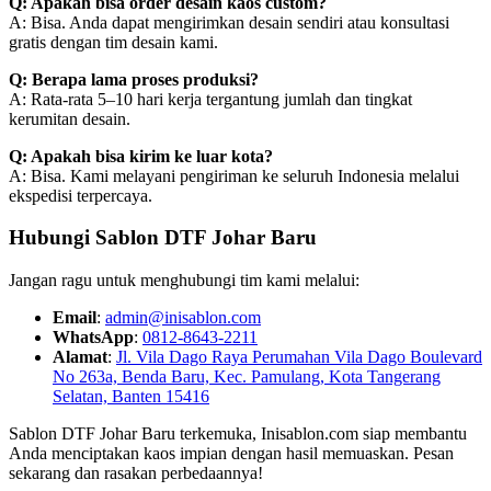
Q: Apakah bisa order desain kaos custom?
A: Bisa. Anda dapat mengirimkan desain sendiri atau konsultasi
gratis dengan tim desain kami.
Q: Berapa lama proses produksi?
A: Rata-rata 5–10 hari kerja tergantung jumlah dan tingkat
kerumitan desain.
Q: Apakah bisa kirim ke luar kota?
A: Bisa. Kami melayani pengiriman ke seluruh Indonesia melalui
ekspedisi terpercaya.
Hubungi Sablon DTF Johar Baru
Jangan ragu untuk menghubungi tim kami melalui:
Email
:
admin@inisablon.com
WhatsApp
:
0812-8643-2211
Alamat
:
Jl. Vila Dago Raya Perumahan Vila Dago Boulevard
No 263a, Benda Baru, Kec. Pamulang, Kota Tangerang
Selatan, Banten 15416
Sablon DTF Johar Baru terkemuka, Inisablon.com siap membantu
Anda menciptakan kaos impian dengan hasil memuaskan. Pesan
sekarang dan rasakan perbedaannya!