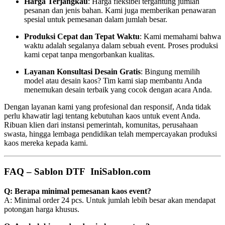
Harga Terjangkau
: Harga fleksibel tergantung jumlah
pesanan dan jenis bahan. Kami juga memberikan penawaran
spesial untuk pemesanan dalam jumlah besar.
Produksi Cepat dan Tepat Waktu
: Kami memahami bahwa
waktu adalah segalanya dalam sebuah event. Proses produksi
kami cepat tanpa mengorbankan kualitas.
Layanan Konsultasi Desain Gratis
: Bingung memilih
model atau desain kaos? Tim kami siap membantu Anda
menemukan desain terbaik yang cocok dengan acara Anda.
Dengan layanan kami yang profesional dan responsif, Anda tidak
perlu khawatir lagi tentang kebutuhan kaos untuk event Anda.
Ribuan klien dari instansi pemerintah, komunitas, perusahaan
swasta, hingga lembaga pendidikan telah mempercayakan produksi
kaos mereka kepada kami.
FAQ – Sablon DTF IniSablon.com
Q: Berapa minimal pemesanan kaos event?
A: Minimal order 24 pcs. Untuk jumlah lebih besar akan mendapat
potongan harga khusus.