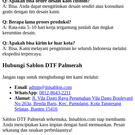
Q: Apakah bisa order desain kaos custom?
A: Bisa. Anda dapat mengirimkan desain sendiri atau konsultasi
gratis dengan tim desain kami.
Q: Berapa lama proses produksi?
A: Rata-rata 5–10 hari kerja tergantung jumlah dan tingkat
kerumitan desain.
Q: Apakah bisa kirim ke luar kota?
A: Bisa. Kami melayani pengiriman ke seluruh Indonesia melalui
ekspedisi terpercaya.
Hubungi Sablon DTF Palmerah
Jangan ragu untuk menghubungi tim kami melalui:
Email
:
admin@inisablon.com
WhatsApp
:
0812-8643-2211
Alamat
:
Jl. Vila Dago Raya Perumahan Vila Dago Boulevard
No 263a, Benda Baru, Kec. Pamulang, Kota Tangerang
Selatan, Banten 15416
Sablon DTF Palmerah terkemuka, Inisablon.com siap membantu
Anda menciptakan kaos impian dengan hasil memuaskan. Pesan
sekarang dan rasakan perbedaannya!