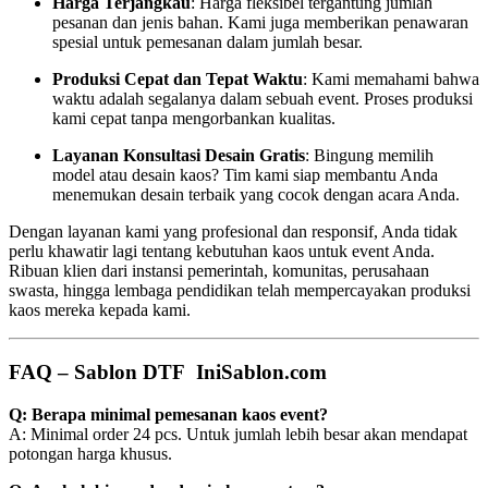
Harga Terjangkau
: Harga fleksibel tergantung jumlah
pesanan dan jenis bahan. Kami juga memberikan penawaran
spesial untuk pemesanan dalam jumlah besar.
Produksi Cepat dan Tepat Waktu
: Kami memahami bahwa
waktu adalah segalanya dalam sebuah event. Proses produksi
kami cepat tanpa mengorbankan kualitas.
Layanan Konsultasi Desain Gratis
: Bingung memilih
model atau desain kaos? Tim kami siap membantu Anda
menemukan desain terbaik yang cocok dengan acara Anda.
Dengan layanan kami yang profesional dan responsif, Anda tidak
perlu khawatir lagi tentang kebutuhan kaos untuk event Anda.
Ribuan klien dari instansi pemerintah, komunitas, perusahaan
swasta, hingga lembaga pendidikan telah mempercayakan produksi
kaos mereka kepada kami.
FAQ – Sablon DTF IniSablon.com
Q: Berapa minimal pemesanan kaos event?
A: Minimal order 24 pcs. Untuk jumlah lebih besar akan mendapat
potongan harga khusus.