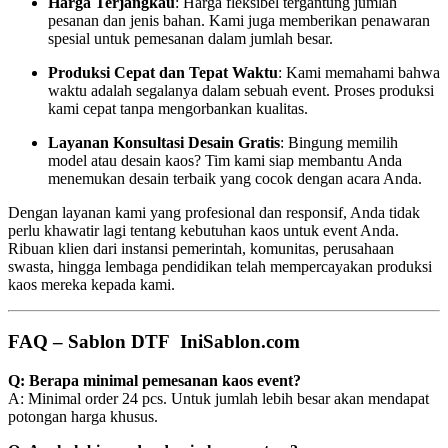
Harga Terjangkau
: Harga fleksibel tergantung jumlah
pesanan dan jenis bahan. Kami juga memberikan penawaran
spesial untuk pemesanan dalam jumlah besar.
Produksi Cepat dan Tepat Waktu
: Kami memahami bahwa
waktu adalah segalanya dalam sebuah event. Proses produksi
kami cepat tanpa mengorbankan kualitas.
Layanan Konsultasi Desain Gratis
: Bingung memilih
model atau desain kaos? Tim kami siap membantu Anda
menemukan desain terbaik yang cocok dengan acara Anda.
Dengan layanan kami yang profesional dan responsif, Anda tidak
perlu khawatir lagi tentang kebutuhan kaos untuk event Anda.
Ribuan klien dari instansi pemerintah, komunitas, perusahaan
swasta, hingga lembaga pendidikan telah mempercayakan produksi
kaos mereka kepada kami.
FAQ – Sablon DTF IniSablon.com
Q: Berapa minimal pemesanan kaos event?
A: Minimal order 24 pcs. Untuk jumlah lebih besar akan mendapat
potongan harga khusus.