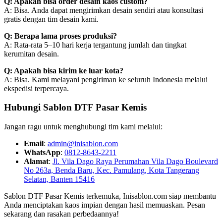
Q: Apakah bisa order desain kaos custom?
A: Bisa. Anda dapat mengirimkan desain sendiri atau konsultasi
gratis dengan tim desain kami.
Q: Berapa lama proses produksi?
A: Rata-rata 5–10 hari kerja tergantung jumlah dan tingkat
kerumitan desain.
Q: Apakah bisa kirim ke luar kota?
A: Bisa. Kami melayani pengiriman ke seluruh Indonesia melalui
ekspedisi terpercaya.
Hubungi Sablon DTF Pasar Kemis
Jangan ragu untuk menghubungi tim kami melalui:
Email
:
admin@inisablon.com
WhatsApp
:
0812-8643-2211
Alamat
:
Jl. Vila Dago Raya Perumahan Vila Dago Boulevard
No 263a, Benda Baru, Kec. Pamulang, Kota Tangerang
Selatan, Banten 15416
Sablon DTF Pasar Kemis terkemuka, Inisablon.com siap membantu
Anda menciptakan kaos impian dengan hasil memuaskan. Pesan
sekarang dan rasakan perbedaannya!