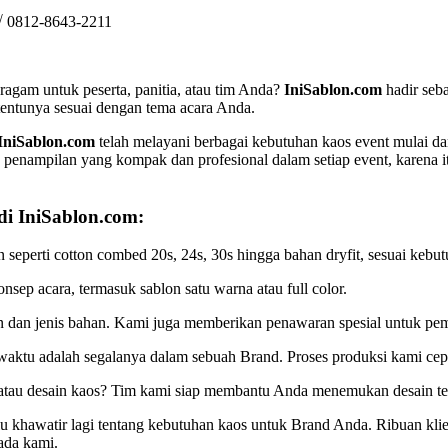
√ 0812-8643-2211
gam untuk peserta, panitia, atau tim Anda?
IniSablon.com
hadir seba
entunya sesuai dengan tema acara Anda.
IniSablon.com
telah melayani berbagai kebutuhan kaos event mulai dar
enampilan yang kompak dan profesional dalam setiap event, karena i
i IniSablon.com:
 seperti cotton combed 20s, 24s, 30s hingga bahan dryfit, sesuai ke
sep acara, termasuk sablon satu warna atau full color.
an dan jenis bahan. Kami juga memberikan penawaran spesial untuk pe
ktu adalah segalanya dalam sebuah Brand. Proses produksi kami cepa
atau desain kaos? Tim kami siap membantu Anda menemukan desain te
u khawatir lagi tentang kebutuhan kaos untuk Brand Anda. Ribuan klien
ada kami.