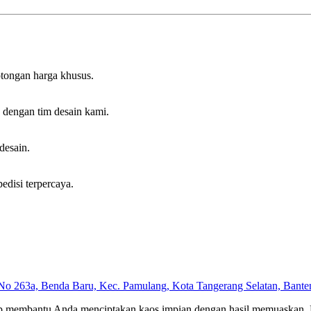
otongan harga khusus.
s dengan tim desain kami.
desain.
edisi terpercaya.
No 263a, Benda Baru, Kec. Pamulang, Kota Tangerang Selatan, Bant
ap membantu Anda menciptakan kaos impian dengan hasil memuaskan. 