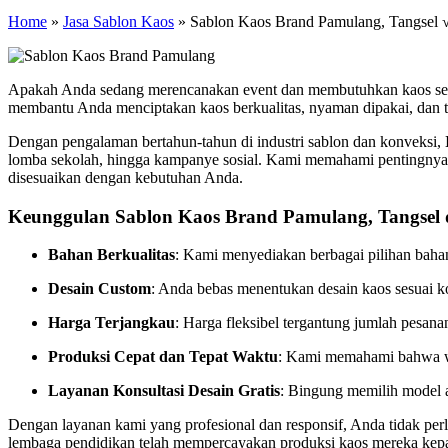
Home
»
Jasa Sablon Kaos
»
Sablon Kaos Brand Pamulang, Tangsel 
Apakah Anda sedang merencanakan event dan membutuhkan kaos sera
membantu Anda menciptakan kaos berkualitas, nyaman dipakai, dan t
Dengan pengalaman bertahun-tahun di industri sablon dan konveksi,
lomba sekolah, hingga kampanye sosial. Kami memahami pentingnya p
disesuaikan dengan kebutuhan Anda.
Keunggulan Sablon Kaos Brand Pamulang, Tangsel d
Bahan Berkualitas
: Kami menyediakan berbagai pilihan bahan
Desain Custom
: Anda bebas menentukan desain kaos sesuai kon
Harga Terjangkau
: Harga fleksibel tergantung jumlah pesan
Produksi Cepat dan Tepat Waktu
: Kami memahami bahwa wa
Layanan Konsultasi Desain Gratis
: Bingung memilih model 
Dengan layanan kami yang profesional dan responsif, Anda tidak perl
lembaga pendidikan telah mempercayakan produksi kaos mereka kep