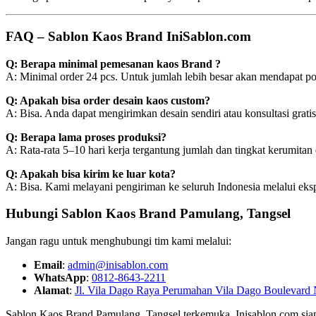
FAQ – Sablon Kaos Brand IniSablon.com
Q: Berapa minimal pemesanan kaos Brand ?
A: Minimal order 24 pcs. Untuk jumlah lebih besar akan mendapat p
Q: Apakah bisa order desain kaos custom?
A: Bisa. Anda dapat mengirimkan desain sendiri atau konsultasi grati
Q: Berapa lama proses produksi?
A: Rata-rata 5–10 hari kerja tergantung jumlah dan tingkat kerumitan 
Q: Apakah bisa kirim ke luar kota?
A: Bisa. Kami melayani pengiriman ke seluruh Indonesia melalui eksp
Hubungi Sablon Kaos Brand Pamulang, Tangsel
Jangan ragu untuk menghubungi tim kami melalui:
Email
:
admin@inisablon.com
WhatsApp
:
0812-8643-2211
Alamat
:
Jl. Vila Dago Raya Perumahan Vila Dago Boulevard 
Sablon Kaos Brand Pamulang, Tangsel terkemuka, Inisablon.com si