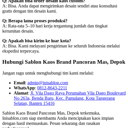
Q: Apakah bisa order desain kaos custom?
A: Bisa. Anda dapat mengirimkan desain sendiri atau konsultasi
gratis dengan tim desain kami.
Q: Berapa lama proses produksi?
A: Rata-rata 5–10 hari kerja tergantung jumlah dan tingkat
kerumitan desain.
Q: Apakah bisa kirim ke luar kota?
A: Bisa. Kami melayani pengiriman ke seluruh Indonesia melalui
ekspedisi terpercaya.
Hubungi Sablon Kaos Brand Pancoran Mas, Depok
Jangan ragu untuk menghubungi tim kami melalui:
Email
:
admin@inisablon.com
WhatsApp
:
0812-8643-2211
Alamat
:
Jl. Vila Dago Raya Perumahan Vila Dago Boulevard
No 263a, Benda Baru, Kec. Pamulang, Kota Tangerang
Selatan, Banten 15416
Sablon Kaos Brand Pancoran Mas, Depok terkemuka,
Inisablon.com siap membantu Anda menciptakan kaos impian
dengan hasil memuaskan. Pesan sekarang dan rasakan