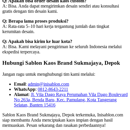
Q: Apakah bisa order desain kaos custom?
A: Bisa. Anda dapat mengirimkan desain sendiri atau konsultasi
gratis dengan tim desain kami.
Q: Berapa lama proses produksi?
A: Rata-rata 5–10 hari kerja tergantung jumlah dan tingkat
kerumitan desain.
Q: Apakah bisa kirim ke luar kota?
A: Bisa. Kami melayani pengiriman ke seluruh Indonesia melalui
ekspedisi terpercaya.
Hubungi Sablon Kaos Brand Sukmajaya, Depok
Jangan ragu untuk menghubungi tim kami melalui:
Email
:
admin@inisablon.com
WhatsApp
:
0812-8643-2211
Alamat
:
Jl. Vila Dago Raya Perumahan Vila Dago Boulevard
No 263a, Benda Baru, Kec. Pamulang, Kota Tangerang
Selatan, Banten 15416
Sablon Kaos Brand Sukmajaya, Depok terkemuka, Inisablon.com
siap membantu Anda menciptakan kaos impian dengan hasil
memuaskan. Pesan sekarang dan rasakan perbedaannya!