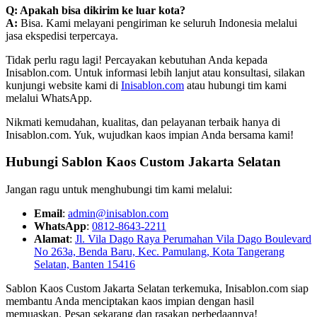
Q: Apakah bisa dikirim ke luar kota?
A:
Bisa. Kami melayani pengiriman ke seluruh Indonesia melalui
jasa ekspedisi terpercaya.
Tidak perlu ragu lagi! Percayakan kebutuhan Anda kepada
Inisablon.com. Untuk informasi lebih lanjut atau konsultasi, silakan
kunjungi website kami di
Inisablon.com
atau hubungi tim kami
melalui WhatsApp.
Nikmati kemudahan, kualitas, dan pelayanan terbaik hanya di
Inisablon.com. Yuk, wujudkan kaos impian Anda bersama kami!
Hubungi Sablon Kaos Custom Jakarta Selatan
Jangan ragu untuk menghubungi tim kami melalui:
Email
:
admin@inisablon.com
WhatsApp
:
0812-8643-2211
Alamat
:
Jl. Vila Dago Raya Perumahan Vila Dago Boulevard
No 263a, Benda Baru, Kec. Pamulang, Kota Tangerang
Selatan, Banten 15416
Sablon Kaos Custom Jakarta Selatan terkemuka, Inisablon.com siap
membantu Anda menciptakan kaos impian dengan hasil
memuaskan. Pesan sekarang dan rasakan perbedaannya!