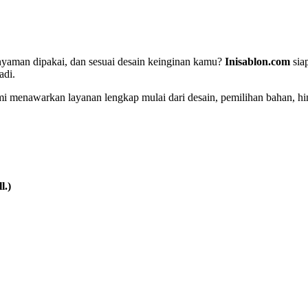
 nyaman dipakai, dan sesuai desain keinginan kamu?
Inisablon.com
sia
adi.
mi menawarkan layanan lengkap mulai dari desain, pemilihan bahan, h
l.)