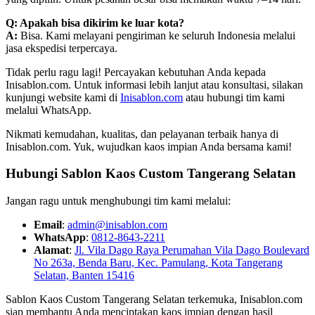
Q: Apakah bisa dikirim ke luar kota?
A:
Bisa. Kami melayani pengiriman ke seluruh Indonesia melalui
jasa ekspedisi terpercaya.
Tidak perlu ragu lagi! Percayakan kebutuhan Anda kepada
Inisablon.com. Untuk informasi lebih lanjut atau konsultasi, silakan
kunjungi website kami di
Inisablon.com
atau hubungi tim kami
melalui WhatsApp.
Nikmati kemudahan, kualitas, dan pelayanan terbaik hanya di
Inisablon.com. Yuk, wujudkan kaos impian Anda bersama kami!
Hubungi Sablon Kaos Custom Tangerang Selatan
Jangan ragu untuk menghubungi tim kami melalui:
Email
:
admin@inisablon.com
WhatsApp
:
0812-8643-2211
Alamat
:
Jl. Vila Dago Raya Perumahan Vila Dago Boulevard
No 263a, Benda Baru, Kec. Pamulang, Kota Tangerang
Selatan, Banten 15416
Sablon Kaos Custom Tangerang Selatan terkemuka, Inisablon.com
siap membantu Anda menciptakan kaos impian dengan hasil