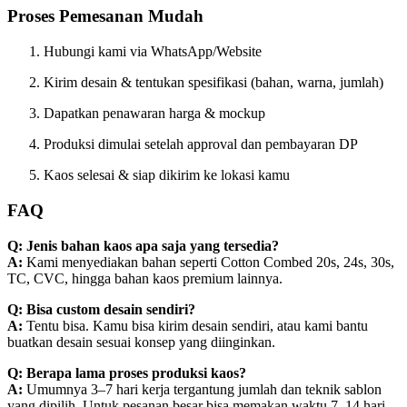
Proses Pemesanan Mudah
Hubungi kami via WhatsApp/Website
Kirim desain & tentukan spesifikasi (bahan, warna, jumlah)
Dapatkan penawaran harga & mockup
Produksi dimulai setelah approval dan pembayaran DP
Kaos selesai & siap dikirim ke lokasi kamu
FAQ
Q: Jenis bahan kaos apa saja yang tersedia?
A:
Kami menyediakan bahan seperti Cotton Combed 20s, 24s, 30s,
TC, CVC, hingga bahan kaos premium lainnya.
Q: Bisa custom desain sendiri?
A:
Tentu bisa. Kamu bisa kirim desain sendiri, atau kami bantu
buatkan desain sesuai konsep yang diinginkan.
Q: Berapa lama proses produksi kaos?
A:
Umumnya 3–7 hari kerja tergantung jumlah dan teknik sablon
yang dipilih. Untuk pesanan besar bisa memakan waktu 7–14 hari.