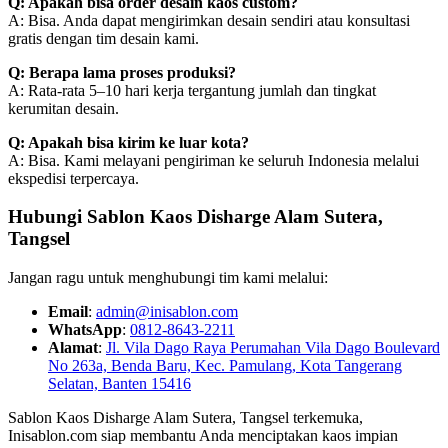
Q: Apakah bisa order desain kaos custom?
A: Bisa. Anda dapat mengirimkan desain sendiri atau konsultasi
gratis dengan tim desain kami.
Q: Berapa lama proses produksi?
A: Rata-rata 5–10 hari kerja tergantung jumlah dan tingkat
kerumitan desain.
Q: Apakah bisa kirim ke luar kota?
A: Bisa. Kami melayani pengiriman ke seluruh Indonesia melalui
ekspedisi terpercaya.
Hubungi Sablon Kaos Disharge Alam Sutera,
Tangsel
Jangan ragu untuk menghubungi tim kami melalui:
Email
:
admin@inisablon.com
WhatsApp
:
0812-8643-2211
Alamat
:
Jl. Vila Dago Raya Perumahan Vila Dago Boulevard
No 263a, Benda Baru, Kec. Pamulang, Kota Tangerang
Selatan, Banten 15416
Sablon Kaos Disharge Alam Sutera, Tangsel terkemuka,
Inisablon.com siap membantu Anda menciptakan kaos impian