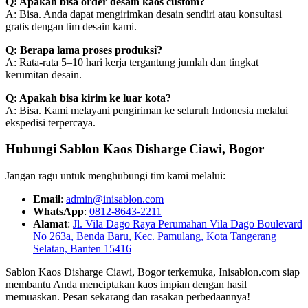
Q: Apakah bisa order desain kaos custom?
A: Bisa. Anda dapat mengirimkan desain sendiri atau konsultasi
gratis dengan tim desain kami.
Q: Berapa lama proses produksi?
A: Rata-rata 5–10 hari kerja tergantung jumlah dan tingkat
kerumitan desain.
Q: Apakah bisa kirim ke luar kota?
A: Bisa. Kami melayani pengiriman ke seluruh Indonesia melalui
ekspedisi terpercaya.
Hubungi Sablon Kaos Disharge Ciawi, Bogor
Jangan ragu untuk menghubungi tim kami melalui:
Email
:
admin@inisablon.com
WhatsApp
:
0812-8643-2211
Alamat
:
Jl. Vila Dago Raya Perumahan Vila Dago Boulevard
No 263a, Benda Baru, Kec. Pamulang, Kota Tangerang
Selatan, Banten 15416
Sablon Kaos Disharge Ciawi, Bogor terkemuka, Inisablon.com siap
membantu Anda menciptakan kaos impian dengan hasil
memuaskan. Pesan sekarang dan rasakan perbedaannya!