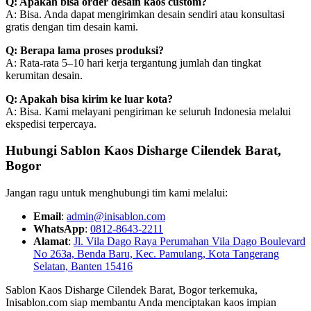
Q: Apakah bisa order desain kaos custom?
A: Bisa. Anda dapat mengirimkan desain sendiri atau konsultasi
gratis dengan tim desain kami.
Q: Berapa lama proses produksi?
A: Rata-rata 5–10 hari kerja tergantung jumlah dan tingkat
kerumitan desain.
Q: Apakah bisa kirim ke luar kota?
A: Bisa. Kami melayani pengiriman ke seluruh Indonesia melalui
ekspedisi terpercaya.
Hubungi Sablon Kaos Disharge Cilendek Barat,
Bogor
Jangan ragu untuk menghubungi tim kami melalui:
Email
:
admin@inisablon.com
WhatsApp
:
0812-8643-2211
Alamat
:
Jl. Vila Dago Raya Perumahan Vila Dago Boulevard
No 263a, Benda Baru, Kec. Pamulang, Kota Tangerang
Selatan, Banten 15416
Sablon Kaos Disharge Cilendek Barat, Bogor terkemuka,
Inisablon.com siap membantu Anda menciptakan kaos impian