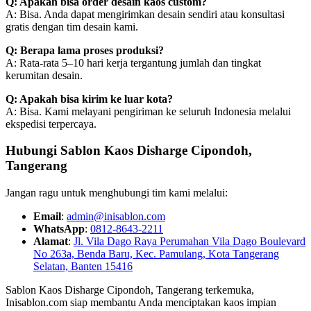
Q: Apakah bisa order desain kaos custom?
A: Bisa. Anda dapat mengirimkan desain sendiri atau konsultasi
gratis dengan tim desain kami.
Q: Berapa lama proses produksi?
A: Rata-rata 5–10 hari kerja tergantung jumlah dan tingkat
kerumitan desain.
Q: Apakah bisa kirim ke luar kota?
A: Bisa. Kami melayani pengiriman ke seluruh Indonesia melalui
ekspedisi terpercaya.
Hubungi Sablon Kaos Disharge Cipondoh,
Tangerang
Jangan ragu untuk menghubungi tim kami melalui:
Email
:
admin@inisablon.com
WhatsApp
:
0812-8643-2211
Alamat
:
Jl. Vila Dago Raya Perumahan Vila Dago Boulevard
No 263a, Benda Baru, Kec. Pamulang, Kota Tangerang
Selatan, Banten 15416
Sablon Kaos Disharge Cipondoh, Tangerang terkemuka,
Inisablon.com siap membantu Anda menciptakan kaos impian