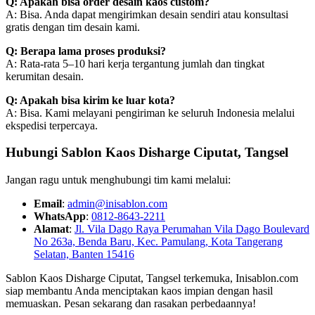
Q: Apakah bisa order desain kaos custom?
A: Bisa. Anda dapat mengirimkan desain sendiri atau konsultasi
gratis dengan tim desain kami.
Q: Berapa lama proses produksi?
A: Rata-rata 5–10 hari kerja tergantung jumlah dan tingkat
kerumitan desain.
Q: Apakah bisa kirim ke luar kota?
A: Bisa. Kami melayani pengiriman ke seluruh Indonesia melalui
ekspedisi terpercaya.
Hubungi Sablon Kaos Disharge Ciputat, Tangsel
Jangan ragu untuk menghubungi tim kami melalui:
Email
:
admin@inisablon.com
WhatsApp
:
0812-8643-2211
Alamat
:
Jl. Vila Dago Raya Perumahan Vila Dago Boulevard
No 263a, Benda Baru, Kec. Pamulang, Kota Tangerang
Selatan, Banten 15416
Sablon Kaos Disharge Ciputat, Tangsel terkemuka, Inisablon.com
siap membantu Anda menciptakan kaos impian dengan hasil
memuaskan. Pesan sekarang dan rasakan perbedaannya!