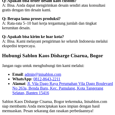
Q: Apakah bisa order desain kaos custom?
A: Bisa. Anda dapat mengirimkan desain sendiri atau konsultasi
gratis dengan tim desain kami.
Q: Berapa lama proses produksi?
A: Rata-rata 5–10 hari kerja tergantung jumlah dan tingkat
kerumitan desain.
Q: Apakah bisa kirim ke luar kota?
A: Bisa. Kami melayani pengiriman ke seluruh Indonesia melalui
ekspedisi terpercaya.
Hubungi Sablon Kaos Disharge Cisarua, Bogor
Jangan ragu untuk menghubungi tim kami melalui:
Email
:
admin@inisablon.com
WhatsApp
:
0812-8643-2211
Alamat
:
Jl. Vila Dago Raya Perumahan Vila Dago Boulevard
No 263a, Benda Baru, Kec. Pamulang, Kota Tangerang
Selatan, Banten 15416
Sablon Kaos Disharge Cisarua, Bogor terkemuka, Inisablon.com
siap membantu Anda menciptakan kaos impian dengan hasil
memuaskan. Pesan sekarang dan rasakan perbedaannya!