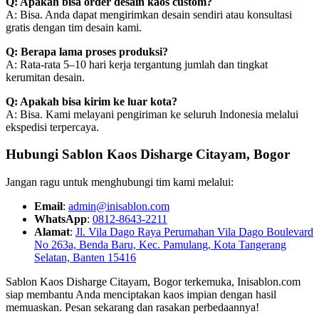
Q: Apakah bisa order desain kaos custom?
A: Bisa. Anda dapat mengirimkan desain sendiri atau konsultasi
gratis dengan tim desain kami.
Q: Berapa lama proses produksi?
A: Rata-rata 5–10 hari kerja tergantung jumlah dan tingkat
kerumitan desain.
Q: Apakah bisa kirim ke luar kota?
A: Bisa. Kami melayani pengiriman ke seluruh Indonesia melalui
ekspedisi terpercaya.
Hubungi Sablon Kaos Disharge Citayam, Bogor
Jangan ragu untuk menghubungi tim kami melalui:
Email
:
admin@inisablon.com
WhatsApp
:
0812-8643-2211
Alamat
:
Jl. Vila Dago Raya Perumahan Vila Dago Boulevard
No 263a, Benda Baru, Kec. Pamulang, Kota Tangerang
Selatan, Banten 15416
Sablon Kaos Disharge Citayam, Bogor terkemuka, Inisablon.com
siap membantu Anda menciptakan kaos impian dengan hasil
memuaskan. Pesan sekarang dan rasakan perbedaannya!