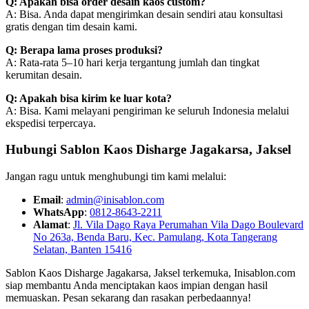
Q: Apakah bisa order desain kaos custom?
A: Bisa. Anda dapat mengirimkan desain sendiri atau konsultasi
gratis dengan tim desain kami.
Q: Berapa lama proses produksi?
A: Rata-rata 5–10 hari kerja tergantung jumlah dan tingkat
kerumitan desain.
Q: Apakah bisa kirim ke luar kota?
A: Bisa. Kami melayani pengiriman ke seluruh Indonesia melalui
ekspedisi terpercaya.
Hubungi Sablon Kaos Disharge Jagakarsa, Jaksel
Jangan ragu untuk menghubungi tim kami melalui:
Email
:
admin@inisablon.com
WhatsApp
:
0812-8643-2211
Alamat
:
Jl. Vila Dago Raya Perumahan Vila Dago Boulevard
No 263a, Benda Baru, Kec. Pamulang, Kota Tangerang
Selatan, Banten 15416
Sablon Kaos Disharge Jagakarsa, Jaksel terkemuka, Inisablon.com
siap membantu Anda menciptakan kaos impian dengan hasil
memuaskan. Pesan sekarang dan rasakan perbedaannya!