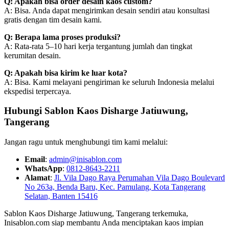
Q: Apakah bisa order desain kaos custom?
A: Bisa. Anda dapat mengirimkan desain sendiri atau konsultasi
gratis dengan tim desain kami.
Q: Berapa lama proses produksi?
A: Rata-rata 5–10 hari kerja tergantung jumlah dan tingkat
kerumitan desain.
Q: Apakah bisa kirim ke luar kota?
A: Bisa. Kami melayani pengiriman ke seluruh Indonesia melalui
ekspedisi terpercaya.
Hubungi Sablon Kaos Disharge Jatiuwung,
Tangerang
Jangan ragu untuk menghubungi tim kami melalui:
Email
:
admin@inisablon.com
WhatsApp
:
0812-8643-2211
Alamat
:
Jl. Vila Dago Raya Perumahan Vila Dago Boulevard
No 263a, Benda Baru, Kec. Pamulang, Kota Tangerang
Selatan, Banten 15416
Sablon Kaos Disharge Jatiuwung, Tangerang terkemuka,
Inisablon.com siap membantu Anda menciptakan kaos impian