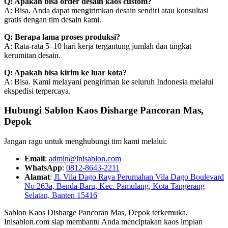
Q: Apakah bisa order desain kaos custom?
A: Bisa. Anda dapat mengirimkan desain sendiri atau konsultasi
gratis dengan tim desain kami.
Q: Berapa lama proses produksi?
A: Rata-rata 5–10 hari kerja tergantung jumlah dan tingkat
kerumitan desain.
Q: Apakah bisa kirim ke luar kota?
A: Bisa. Kami melayani pengiriman ke seluruh Indonesia melalui
ekspedisi terpercaya.
Hubungi Sablon Kaos Disharge Pancoran Mas,
Depok
Jangan ragu untuk menghubungi tim kami melalui:
Email
:
admin@inisablon.com
WhatsApp
:
0812-8643-2211
Alamat
:
Jl. Vila Dago Raya Perumahan Vila Dago Boulevard
No 263a, Benda Baru, Kec. Pamulang, Kota Tangerang
Selatan, Banten 15416
Sablon Kaos Disharge Pancoran Mas, Depok terkemuka,
Inisablon.com siap membantu Anda menciptakan kaos impian