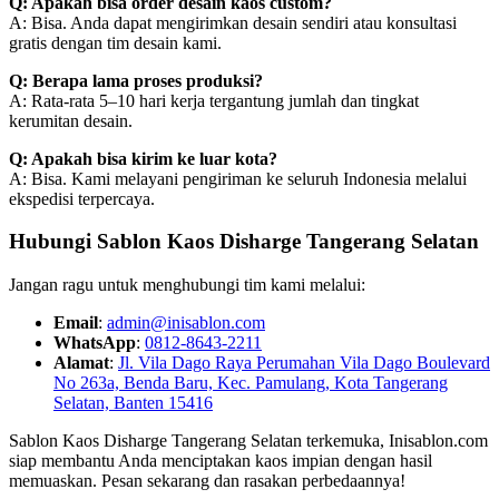
Q: Apakah bisa order desain kaos custom?
A: Bisa. Anda dapat mengirimkan desain sendiri atau konsultasi
gratis dengan tim desain kami.
Q: Berapa lama proses produksi?
A: Rata-rata 5–10 hari kerja tergantung jumlah dan tingkat
kerumitan desain.
Q: Apakah bisa kirim ke luar kota?
A: Bisa. Kami melayani pengiriman ke seluruh Indonesia melalui
ekspedisi terpercaya.
Hubungi Sablon Kaos Disharge Tangerang Selatan
Jangan ragu untuk menghubungi tim kami melalui:
Email
:
admin@inisablon.com
WhatsApp
:
0812-8643-2211
Alamat
:
Jl. Vila Dago Raya Perumahan Vila Dago Boulevard
No 263a, Benda Baru, Kec. Pamulang, Kota Tangerang
Selatan, Banten 15416
Sablon Kaos Disharge Tangerang Selatan terkemuka, Inisablon.com
siap membantu Anda menciptakan kaos impian dengan hasil
memuaskan. Pesan sekarang dan rasakan perbedaannya!