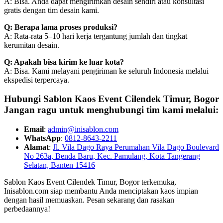
A: Bisa. Anda dapat mengirimkan desain sendiri atau konsultasi
gratis dengan tim desain kami.
Q: Berapa lama proses produksi?
A: Rata-rata 5–10 hari kerja tergantung jumlah dan tingkat
kerumitan desain.
Q: Apakah bisa kirim ke luar kota?
A: Bisa. Kami melayani pengiriman ke seluruh Indonesia melalui
ekspedisi terpercaya.
Hubungi Sablon Kaos Event Cilendek Timur, Bogor
Jangan ragu untuk menghubungi tim kami melalui:
Email
:
admin@inisablon.com
WhatsApp
:
0812-8643-2211
Alamat
:
Jl. Vila Dago Raya Perumahan Vila Dago Boulevard
No 263a, Benda Baru, Kec. Pamulang, Kota Tangerang
Selatan, Banten 15416
Sablon Kaos Event Cilendek Timur, Bogor terkemuka,
Inisablon.com siap membantu Anda menciptakan kaos impian
dengan hasil memuaskan. Pesan sekarang dan rasakan
perbedaannya!