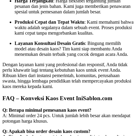
Harga Terjangkau
: Harga fleksibel tergantung jumlah
pesanan dan jenis bahan. Kami juga memberikan penawaran
spesial untuk pemesanan dalam jumlah besar.
Produksi Cepat dan Tepat Waktu
: Kami memahami bahwa
waktu adalah segalanya dalam sebuah event. Proses produksi
kami cepat tanpa mengorbankan kualitas.
Layanan Konsultasi Desain Gratis
: Bingung memilih
model atau desain kaos? Tim kami siap membantu Anda
menemukan desain terbaik yang cocok dengan acara Anda.
Dengan layanan kami yang profesional dan responsif, Anda tidak
perlu khawatir lagi tentang kebutuhan kaos untuk event Anda.
Ribuan klien dari instansi pemerintah, komunitas, perusahaan
swasta, hingga lembaga pendidikan telah mempercayakan produksi
kaos mereka kepada kami.
FAQ – Konveksi Kaos Event IniSablon.com
Q: Berapa minimal pemesanan kaos event?
A: Minimal order 24 pcs. Untuk jumlah lebih besar akan mendapat
potongan harga khusus.
Q: Apakah bisa order desain kaos custom?