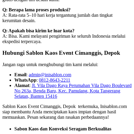
Q: Berapa lama proses produksi?
A: Rata-rata 5–10 hari kerja tergantung jumlah dan tingkat
kerumitan desain.
Q: Apakah bisa kirim ke luar kota?
A: Bisa. Kami melayani pengiriman ke seluruh Indonesia melalui
ekspedisi terpercaya.
Hubungi Sablon Kaos Event Cimanggis, Depok
Jangan ragu untuk menghubungi tim kami melalui:
Email
:
admin@inisablon.com
WhatsApp
:
0812-8643-2211
Alamat
:
Jl. Vila Dago Raya Perumahan Vila Dago Boulevard
No 263a, Benda Baru, Kec. Pamulang, Kota Tangerang
Selatan, Banten 15416
Sablon Kaos Event Cimanggis, Depok terkemuka, Inisablon.com
siap membantu Anda menciptakan kaos impian dengan hasil
memuaskan. Pesan sekarang dan rasakan perbedaannya!
Sabon Kaos dan Konveksi Seragam Berkualitas