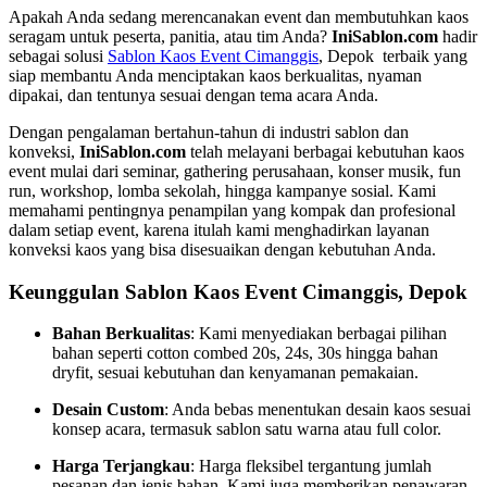
Apakah Anda sedang merencanakan event dan membutuhkan kaos
seragam untuk peserta, panitia, atau tim Anda?
IniSablon.com
hadir
sebagai solusi
Sablon Kaos Event Cimanggis
, Depok terbaik yang
siap membantu Anda menciptakan kaos berkualitas, nyaman
dipakai, dan tentunya sesuai dengan tema acara Anda.
Dengan pengalaman bertahun-tahun di industri sablon dan
konveksi,
IniSablon.com
telah melayani berbagai kebutuhan kaos
event mulai dari seminar, gathering perusahaan, konser musik, fun
run, workshop, lomba sekolah, hingga kampanye sosial. Kami
memahami pentingnya penampilan yang kompak dan profesional
dalam setiap event, karena itulah kami menghadirkan layanan
konveksi kaos yang bisa disesuaikan dengan kebutuhan Anda.
Keunggulan Sablon Kaos Event Cimanggis, Depok
Bahan Berkualitas
: Kami menyediakan berbagai pilihan
bahan seperti cotton combed 20s, 24s, 30s hingga bahan
dryfit, sesuai kebutuhan dan kenyamanan pemakaian.
Desain Custom
: Anda bebas menentukan desain kaos sesuai
konsep acara, termasuk sablon satu warna atau full color.
Harga Terjangkau
: Harga fleksibel tergantung jumlah
pesanan dan jenis bahan. Kami juga memberikan penawaran