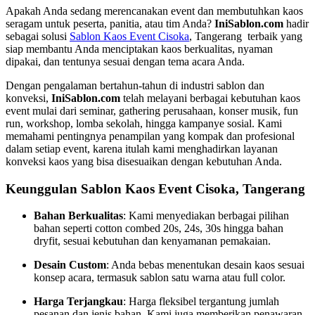
Apakah Anda sedang merencanakan event dan membutuhkan kaos
seragam untuk peserta, panitia, atau tim Anda?
IniSablon.com
hadir
sebagai solusi
Sablon Kaos Event Cisoka
, Tangerang terbaik yang
siap membantu Anda menciptakan kaos berkualitas, nyaman
dipakai, dan tentunya sesuai dengan tema acara Anda.
Dengan pengalaman bertahun-tahun di industri sablon dan
konveksi,
IniSablon.com
telah melayani berbagai kebutuhan kaos
event mulai dari seminar, gathering perusahaan, konser musik, fun
run, workshop, lomba sekolah, hingga kampanye sosial. Kami
memahami pentingnya penampilan yang kompak dan profesional
dalam setiap event, karena itulah kami menghadirkan layanan
konveksi kaos yang bisa disesuaikan dengan kebutuhan Anda.
Keunggulan Sablon Kaos Event Cisoka, Tangerang
Bahan Berkualitas
: Kami menyediakan berbagai pilihan
bahan seperti cotton combed 20s, 24s, 30s hingga bahan
dryfit, sesuai kebutuhan dan kenyamanan pemakaian.
Desain Custom
: Anda bebas menentukan desain kaos sesuai
konsep acara, termasuk sablon satu warna atau full color.
Harga Terjangkau
: Harga fleksibel tergantung jumlah
pesanan dan jenis bahan. Kami juga memberikan penawaran