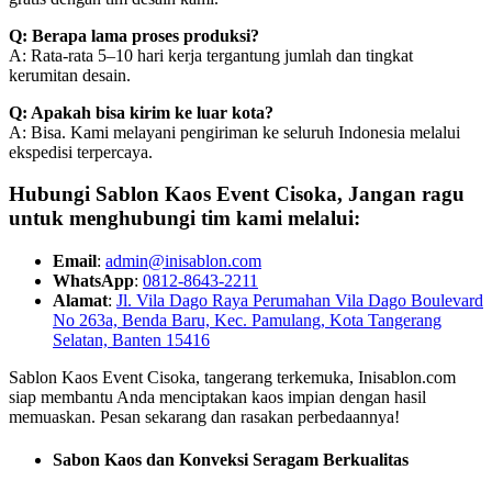
Q: Berapa lama proses produksi?
A: Rata-rata 5–10 hari kerja tergantung jumlah dan tingkat
kerumitan desain.
Q: Apakah bisa kirim ke luar kota?
A: Bisa. Kami melayani pengiriman ke seluruh Indonesia melalui
ekspedisi terpercaya.
Hubungi Sablon Kaos Event Cisoka,
Jangan ragu
untuk menghubungi tim kami melalui:
Email
:
admin@inisablon.com
WhatsApp
:
0812-8643-2211
Alamat
:
Jl. Vila Dago Raya Perumahan Vila Dago Boulevard
No 263a, Benda Baru, Kec. Pamulang, Kota Tangerang
Selatan, Banten 15416
Sablon Kaos Event Cisoka, tangerang terkemuka, Inisablon.com
siap membantu Anda menciptakan kaos impian dengan hasil
memuaskan. Pesan sekarang dan rasakan perbedaannya!
Sabon Kaos dan Konveksi Seragam Berkualitas