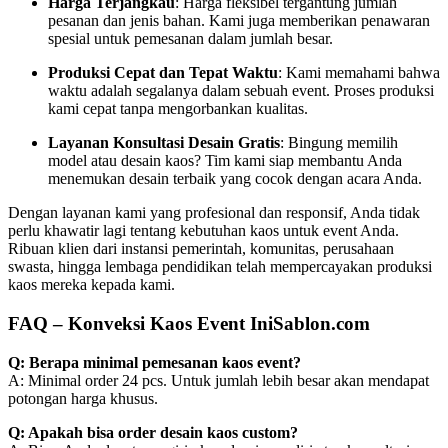
Harga Terjangkau
: Harga fleksibel tergantung jumlah
pesanan dan jenis bahan. Kami juga memberikan penawaran
spesial untuk pemesanan dalam jumlah besar.
Produksi Cepat dan Tepat Waktu
: Kami memahami bahwa
waktu adalah segalanya dalam sebuah event. Proses produksi
kami cepat tanpa mengorbankan kualitas.
Layanan Konsultasi Desain Gratis
: Bingung memilih
model atau desain kaos? Tim kami siap membantu Anda
menemukan desain terbaik yang cocok dengan acara Anda.
Dengan layanan kami yang profesional dan responsif, Anda tidak
perlu khawatir lagi tentang kebutuhan kaos untuk event Anda.
Ribuan klien dari instansi pemerintah, komunitas, perusahaan
swasta, hingga lembaga pendidikan telah mempercayakan produksi
kaos mereka kepada kami.
FAQ – Konveksi Kaos Event IniSablon.com
Q: Berapa minimal pemesanan kaos event?
A: Minimal order 24 pcs. Untuk jumlah lebih besar akan mendapat
potongan harga khusus.
Q: Apakah bisa order desain kaos custom?