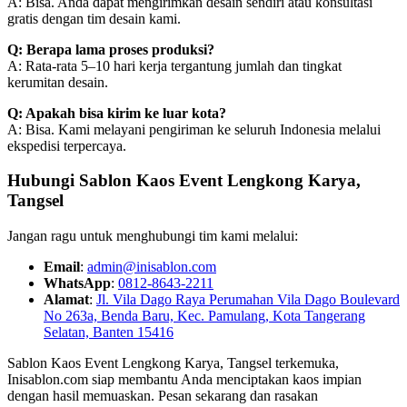
A: Bisa. Anda dapat mengirimkan desain sendiri atau konsultasi
gratis dengan tim desain kami.
Q: Berapa lama proses produksi?
A: Rata-rata 5–10 hari kerja tergantung jumlah dan tingkat
kerumitan desain.
Q: Apakah bisa kirim ke luar kota?
A: Bisa. Kami melayani pengiriman ke seluruh Indonesia melalui
ekspedisi terpercaya.
Hubungi Sablon Kaos Event Lengkong Karya,
Tangsel
Jangan ragu untuk menghubungi tim kami melalui:
Email
:
admin@inisablon.com
WhatsApp
:
0812-8643-2211
Alamat
:
Jl. Vila Dago Raya Perumahan Vila Dago Boulevard
No 263a, Benda Baru, Kec. Pamulang, Kota Tangerang
Selatan, Banten 15416
Sablon Kaos Event Lengkong Karya, Tangsel terkemuka,
Inisablon.com siap membantu Anda menciptakan kaos impian
dengan hasil memuaskan. Pesan sekarang dan rasakan