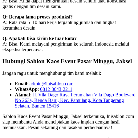
A: Bisa. Anda dapat mengirimkan desain sendiri atau konsultasi
gratis dengan tim desain kami.
Q: Berapa lama proses produksi?
A: Rata-rata 5–10 hari kerja tergantung jumlah dan tingkat
kerumitan desain.
Q: Apakah bisa kirim ke luar kota?
A: Bisa. Kami melayani pengiriman ke seluruh Indonesia melalui
ekspedisi terpercaya.
Hubungi Sablon Kaos Event Pasar Minggu, Jaksel
Jangan ragu untuk menghubungi tim kami melalui:
Email
:
admin@inisablon.com
WhatsApp
:
0812-8643-2211
Alamat
:
Jl. Vila Dago Raya Perumahan Vila Dago Boulevard
No 263a, Benda Baru, Kec. Pamulang, Kota Tangerang
Selatan, Banten 15416
Sablon Kaos Event Pasar Minggu, Jaksel terkemuka, Inisablon.com
siap membantu Anda menciptakan kaos impian dengan hasil
memuaskan. Pesan sekarang dan rasakan perbedaannya!