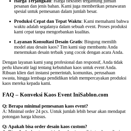
Harga Terjangkau
: Harga fleksibel tergantung jumlah
pesanan dan jenis bahan. Kami juga memberikan penawaran
spesial untuk pemesanan dalam jumlah besar.
Produksi Cepat dan Tepat Waktu
: Kami memahami bahwa
waktu adalah segalanya dalam sebuah event. Proses produksi
kami cepat tanpa mengorbankan kualitas.
Layanan Konsultasi Desain Gratis
: Bingung memilih
model atau desain kaos? Tim kami siap membantu Anda
menemukan desain terbaik yang cocok dengan acara Anda.
Dengan layanan kami yang profesional dan responsif, Anda tidak
perlu khawatir lagi tentang kebutuhan kaos untuk event Anda.
Ribuan klien dari instansi pemerintah, komunitas, perusahaan
swasta, hingga lembaga pendidikan telah mempercayakan produksi
kaos mereka kepada kami.
FAQ – Konveksi Kaos Event IniSablon.com
Q: Berapa minimal pemesanan kaos event?
A: Minimal order 24 pcs. Untuk jumlah lebih besar akan mendapat
potongan harga khusus.
Q: Apakah bisa order desain kaos custom?