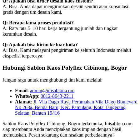
Q: Apakah bisa order desain kaos custom?
A: Bisa. Anda dapat mengirimkan desain sendiri atau konsultasi
gratis dengan tim desain kami.
Q: Berapa lama proses produksi?
A: Rata-rata 5–10 hari kerja tergantung jumlah dan tingkat
kerumitan desain.
Q: Apakah bisa kirim ke luar kota?
A: Bisa. Kami melayani pengiriman ke seluruh Indonesia melalui
ekspedisi terpercaya.
Hubungi Sablon Kaos Polyflex Cibinong, Bogor
Jangan ragu untuk menghubungi tim kami melalui:
Email
:
admin@inisablon.com
WhatsApp
:
0812-8643-2211
Alamat
:
Jl. Vila Dago Raya Perumahan Vila Dago Boulevard
No 263a, Benda Baru, Kec. Pamulang, Kota Tangerang
Selatan, Banten 15416
Sablon Kaos Polyflex Cibinong, Bogor terkemuka, Inisablon.com
siap membantu Anda menciptakan kaos impian dengan hasil
memuaskan. Pesan sekarang dan rasakan perbedaannya!