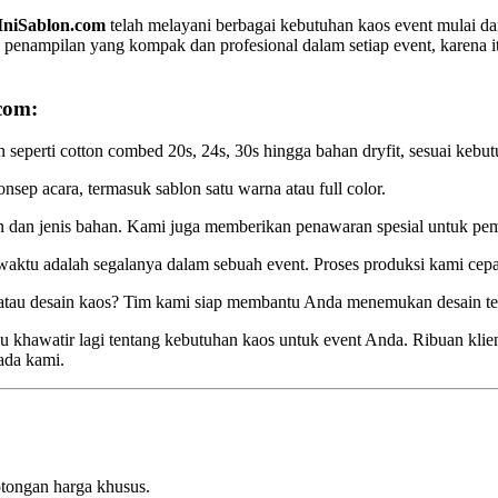
IniSablon.com
telah melayani berbagai kebutuhan kaos event mulai dar
enampilan yang kompak dan profesional dalam setiap event, karena i
com:
 seperti cotton combed 20s, 24s, 30s hingga bahan dryfit, sesuai ke
sep acara, termasuk sablon satu warna atau full color.
an dan jenis bahan. Kami juga memberikan penawaran spesial untuk pe
tu adalah segalanya dalam sebuah event. Proses produksi kami cepa
atau desain kaos? Tim kami siap membantu Anda menemukan desain te
u khawatir lagi tentang kebutuhan kaos untuk event Anda. Ribuan klien
ada kami.
otongan harga khusus.