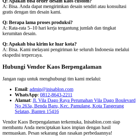
Q: Apakah bisa order desain kaos custom?
A: Bisa. Anda dapat mengirimkan desain sendiri atau konsultasi
gratis dengan tim desain kami.
Q: Berapa lama proses produksi?
A: Rata-rata 5–10 hari kerja tergantung jumlah dan tingkat
kerumitan desain.
Q: Apakah bisa kirim ke luar kota?
A: Bisa. Kami melayani pengiriman ke seluruh Indonesia melalui
ekspedisi terpercaya.
Hubungi Vendor Kaos Berpengalaman
Jangan ragu untuk menghubungi tim kami melalui:
Email
:
admin@inisablon.com
WhatsApp
:
0812-8643-2211
Alamat
:
Jl. Vila Dago Raya Perumahan Vila Dago Boulevard
No 263a, Benda Baru, Kec. Pamulang, Kota Tangerang
Selatan, Banten 15416
Vendor Kaos Berpengalaman terkemuka, Inisablon.com siap
membantu Anda menciptakan kaos impian dengan hasil
memuaskan. Pesan sekarang dan rasakan perbedaannya!