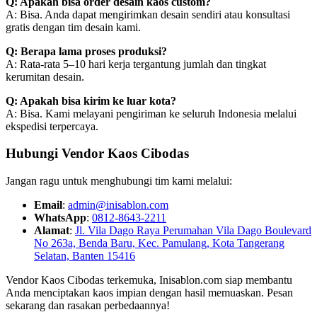
Q: Apakah bisa order desain kaos custom?
A: Bisa. Anda dapat mengirimkan desain sendiri atau konsultasi
gratis dengan tim desain kami.
Q: Berapa lama proses produksi?
A: Rata-rata 5–10 hari kerja tergantung jumlah dan tingkat
kerumitan desain.
Q: Apakah bisa kirim ke luar kota?
A: Bisa. Kami melayani pengiriman ke seluruh Indonesia melalui
ekspedisi terpercaya.
Hubungi Vendor Kaos Cibodas
Jangan ragu untuk menghubungi tim kami melalui:
Email
:
admin@inisablon.com
WhatsApp
:
0812-8643-2211
Alamat
:
Jl. Vila Dago Raya Perumahan Vila Dago Boulevard
No 263a, Benda Baru, Kec. Pamulang, Kota Tangerang
Selatan, Banten 15416
Vendor Kaos Cibodas terkemuka, Inisablon.com siap membantu
Anda menciptakan kaos impian dengan hasil memuaskan. Pesan
sekarang dan rasakan perbedaannya!