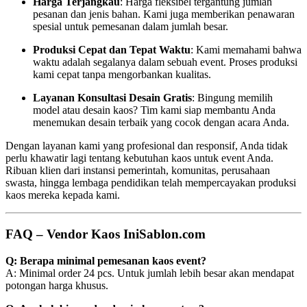
Harga Terjangkau
: Harga fleksibel tergantung jumlah
pesanan dan jenis bahan. Kami juga memberikan penawaran
spesial untuk pemesanan dalam jumlah besar.
Produksi Cepat dan Tepat Waktu
: Kami memahami bahwa
waktu adalah segalanya dalam sebuah event. Proses produksi
kami cepat tanpa mengorbankan kualitas.
Layanan Konsultasi Desain Gratis
: Bingung memilih
model atau desain kaos? Tim kami siap membantu Anda
menemukan desain terbaik yang cocok dengan acara Anda.
Dengan layanan kami yang profesional dan responsif, Anda tidak
perlu khawatir lagi tentang kebutuhan kaos untuk event Anda.
Ribuan klien dari instansi pemerintah, komunitas, perusahaan
swasta, hingga lembaga pendidikan telah mempercayakan produksi
kaos mereka kepada kami.
FAQ – Vendor Kaos IniSablon.com
Q: Berapa minimal pemesanan kaos event?
A: Minimal order 24 pcs. Untuk jumlah lebih besar akan mendapat
potongan harga khusus.