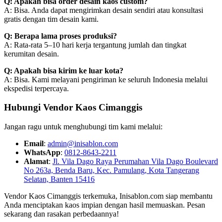
Q: Apakah bisa order desain kaos custom?
A: Bisa. Anda dapat mengirimkan desain sendiri atau konsultasi
gratis dengan tim desain kami.
Q: Berapa lama proses produksi?
A: Rata-rata 5–10 hari kerja tergantung jumlah dan tingkat
kerumitan desain.
Q: Apakah bisa kirim ke luar kota?
A: Bisa. Kami melayani pengiriman ke seluruh Indonesia melalui
ekspedisi terpercaya.
Hubungi Vendor Kaos Cimanggis
Jangan ragu untuk menghubungi tim kami melalui:
Email
:
admin@inisablon.com
WhatsApp
:
0812-8643-2211
Alamat
:
Jl. Vila Dago Raya Perumahan Vila Dago Boulevard
No 263a, Benda Baru, Kec. Pamulang, Kota Tangerang
Selatan, Banten 15416
Vendor Kaos Cimanggis terkemuka, Inisablon.com siap membantu
Anda menciptakan kaos impian dengan hasil memuaskan. Pesan
sekarang dan rasakan perbedaannya!