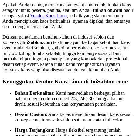
Apakah Anda sedang merencanakan event dan membutuhkan kaos
seragam untuk peserta, panitia, atau tim Anda?
IniSablon.com
hadir
sebagai solusi
Vendor Kaos Limo
, terbaik yang siap membantu
Anda menciptakan kaos berkualitas, nyaman dipakai, dan tentunya
sesuai dengan tema acara Anda.
Dengan pengalaman bertahun-tahun di industri sablon dan
konveksi,
IniSablon.com
telah melayani berbagai kebutuhan kaos
event mulai dari seminar, gathering perusahaan, konser musik, fun
run, workshop, lomba sekolah, hingga kampanye sosial. Kami
memahami pentingnya penampilan yang kompak dan profesional
dalam setiap event, karena itulah kami menghadirkan layanan
konveksi kaos yang bisa disesuaikan dengan kebutuhan Anda.
Keunggulan Vendor Kaos Limo di IniSablon.com:
Bahan Berkualitas
: Kami menyediakan berbagai pilihan
bahan seperti cotton combed 20s, 24s, 30s hingga bahan
dryfit, sesuai kebutuhan dan kenyamanan pemakaian.
Desain Custom
: Anda bebas menentukan desain kaos sesuai
konsep acara, termasuk sablon satu warna atau full color.
Harga Terjangkau
: Harga fleksibel tergantung jumlah
pesanan dan jenis bahan. Kami juga memberikan penawaran