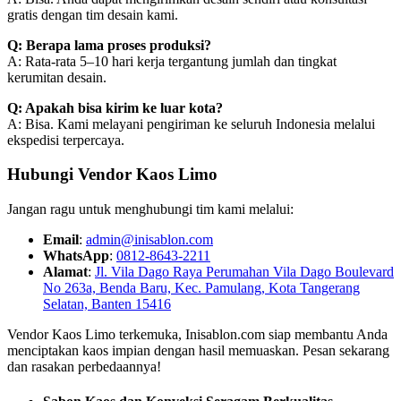
gratis dengan tim desain kami.
Q: Berapa lama proses produksi?
A: Rata-rata 5–10 hari kerja tergantung jumlah dan tingkat
kerumitan desain.
Q: Apakah bisa kirim ke luar kota?
A: Bisa. Kami melayani pengiriman ke seluruh Indonesia melalui
ekspedisi terpercaya.
Hubungi Vendor Kaos Limo
Jangan ragu untuk menghubungi tim kami melalui:
Email
:
admin@inisablon.com
WhatsApp
:
0812-8643-2211
Alamat
:
Jl. Vila Dago Raya Perumahan Vila Dago Boulevard
No 263a, Benda Baru, Kec. Pamulang, Kota Tangerang
Selatan, Banten 15416
Vendor Kaos Limo terkemuka, Inisablon.com siap membantu Anda
menciptakan kaos impian dengan hasil memuaskan. Pesan sekarang
dan rasakan perbedaannya!