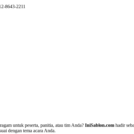
812-8643-2211
gam untuk peserta, panitia, atau tim Anda?
IniSablon.com
hadir seba
suai dengan tema acara Anda.