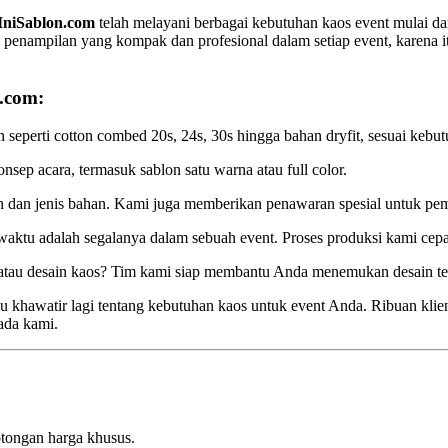
IniSablon.com
telah melayani berbagai kebutuhan kaos event mulai dar
enampilan yang kompak dan profesional dalam setiap event, karena i
.com:
 seperti cotton combed 20s, 24s, 30s hingga bahan dryfit, sesuai ke
sep acara, termasuk sablon satu warna atau full color.
an dan jenis bahan. Kami juga memberikan penawaran spesial untuk pe
tu adalah segalanya dalam sebuah event. Proses produksi kami cepa
atau desain kaos? Tim kami siap membantu Anda menemukan desain te
u khawatir lagi tentang kebutuhan kaos untuk event Anda. Ribuan klien
ada kami.
otongan harga khusus.